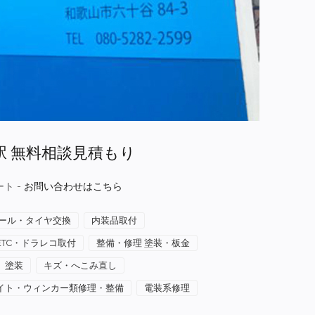
駅 無料相談見積もり
ト -
お問い合わせはこちら
ール・タイヤ交換
内装品取付
ETC・ドラレコ取付
整備・修理 塗装・板金
塗装
キズ・へこみ直し
イト・ウィンカー類修理・整備
電装系修理